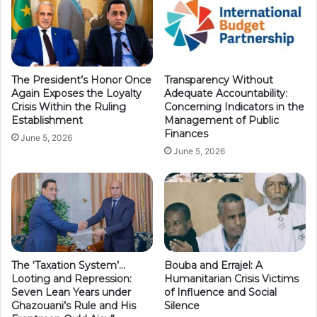
The President’s Honor Once
Transparency Without
Again Exposes the Loyalty
Adequate Accountability:
Crisis Within the Ruling
Concerning Indicators in the
Establishment
Management of Public
Finances
June 5, 2026
June 5, 2026
The ‘Taxation System’…
Bouba and Errajel: A
Looting and Repression:
Humanitarian Crisis Victims
Seven Lean Years under
of Influence and Social
Ghazouani’s Rule and His
Silence