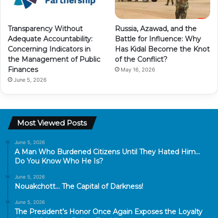
Transparency Without
Russia, Azawad, and the
Adequate Accountability:
Battle for Influence: Why
Concerning Indicators in
Has Kidal Become the Knot
the Management of Public
of the Conflict?
Finances
May 16, 2026
June 5, 2026
Most Viewed Posts
June 5, 2026
A Man Who Burdened Citizens Until They Hated Him…
Do You Know Who He Is?
June 5, 2026
Nouakchott… The Capital of Darkness!
June 5, 2026
The President’s Honor Once Again Exposes the Loyalty